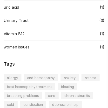
uric acid
(1)
Urinary Tract
(3)
Vitamin B12
(1)
women issues
(1)
Tags
allergy
and homeopathy
anxiety
asthma
best homeopathy treatment
bloating
breathing problems
care
chronic sinusitis
cold
constipation
depression help