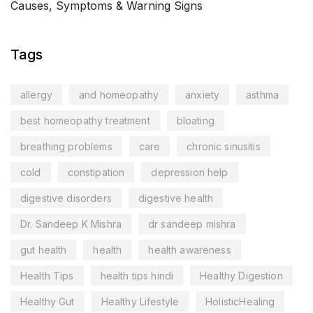
Causes, Symptoms & Warning Signs
Tags
allergy
and homeopathy
anxiety
asthma
best homeopathy treatment
bloating
breathing problems
care
chronic sinusitis
cold
constipation
depression help
digestive disorders
digestive health
Dr. Sandeep K Mishra
dr sandeep mishra
gut health
health
health awareness
Health Tips
health tips hindi
Healthy Digestion
Healthy Gut
Healthy Lifestyle
HolisticHealing