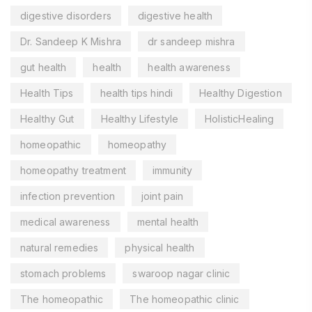
digestive disorders
digestive health
Dr. Sandeep K Mishra
dr sandeep mishra
gut health
health
health awareness
Health Tips
health tips hindi
Healthy Digestion
Healthy Gut
Healthy Lifestyle
HolisticHealing
homeopathic
homeopathy
homeopathy treatment
immunity
infection prevention
joint pain
medical awareness
mental health
natural remedies
physical health
stomach problems
swaroop nagar clinic
The homeopathic
The homeopathic clinic