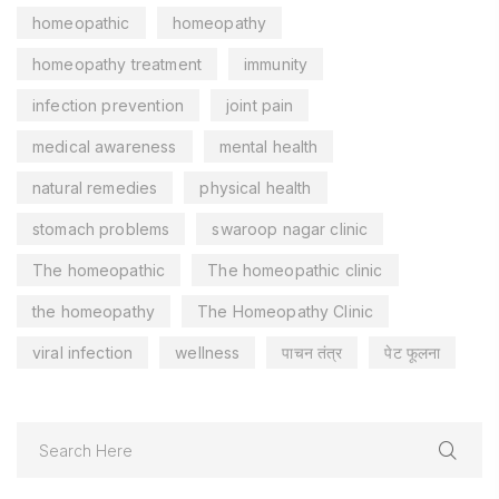
homeopathic
homeopathy
homeopathy treatment
immunity
infection prevention
joint pain
medical awareness
mental health
natural remedies
physical health
stomach problems
swaroop nagar clinic
The homeopathic
The homeopathic clinic
the homeopathy
The Homeopathy Clinic
viral infection
wellness
पाचन तंत्र
पेट फूलना