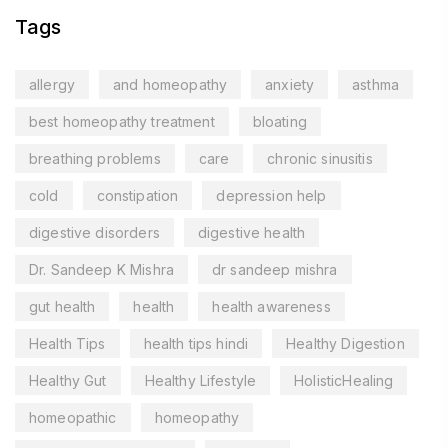
Tags
allergy
and homeopathy
anxiety
asthma
best homeopathy treatment
bloating
breathing problems
care
chronic sinusitis
cold
constipation
depression help
digestive disorders
digestive health
Dr. Sandeep K Mishra
dr sandeep mishra
gut health
health
health awareness
Health Tips
health tips hindi
Healthy Digestion
Healthy Gut
Healthy Lifestyle
HolisticHealing
homeopathic
homeopathy