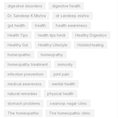
digestive disorders
digestive health
Dr. Sandeep K Mishra
dr sandeep mishra
gut health
health
health awareness
Health Tips
health tips hindi
Healthy Digestion
Healthy Gut
Healthy Lifestyle
HolisticHealing
homeopathic
homeopathy
homeopathy treatment
immunity
infection prevention
joint pain
medical awareness
mental health
natural remedies
physical health
stomach problems
swaroop nagar clinic
The homeopathic
The homeopathic clinic