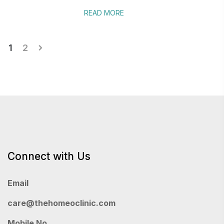
READ MORE
Posts
1
2
pagination
Connect with Us
Email
care@thehomeoclinic.com
Mobile No.