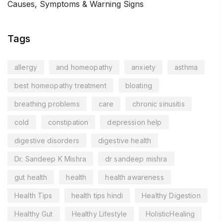
Causes, Symptoms & Warning Signs
Tags
allergy
and homeopathy
anxiety
asthma
best homeopathy treatment
bloating
breathing problems
care
chronic sinusitis
cold
constipation
depression help
digestive disorders
digestive health
Dr. Sandeep K Mishra
dr sandeep mishra
gut health
health
health awareness
Health Tips
health tips hindi
Healthy Digestion
Healthy Gut
Healthy Lifestyle
HolisticHealing