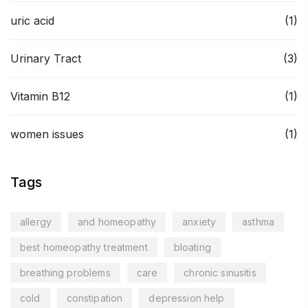
uric acid
(1)
Urinary Tract
(3)
Vitamin B12
(1)
women issues
(1)
Tags
allergy
and homeopathy
anxiety
asthma
best homeopathy treatment
bloating
breathing problems
care
chronic sinusitis
cold
constipation
depression help