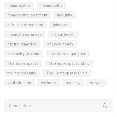
homeopathic
homeopathy
homeopathy treatment
immunity
infection prevention
joint pain
medical awareness
mental health
natural remedies
physical health
stomach problems
swaroop nagar clinic
The homeopathic
The homeopathic clinic
the homeopathy
The Homeopathy Clinic
viral infection
wellness
पाचन तंत्र
पेट फूलना