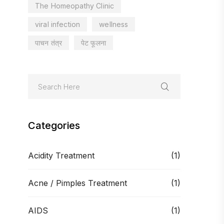
The Homeopathy Clinic
viral infection
wellness
पाचन तंत्र
पेट फूलना
Categories
Acidity Treatment
(1)
Acne / Pimples Treatment
(1)
AIDS
(1)