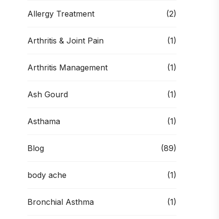
Allergy Treatment
(2)
Arthritis & Joint Pain
(1)
Arthritis Management
(1)
Ash Gourd
(1)
Asthama
(1)
Blog
(89)
body ache
(1)
Bronchial Asthma
(1)