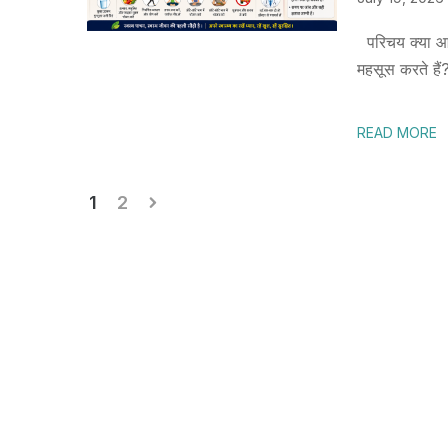
परिचय क्या आप 
महसूस करते हैं?
READ MORE
Posts
1
2
pagination