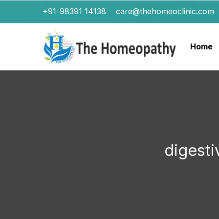
+91-98391 14138
care@thehomeoclinic.com
Home
digesti