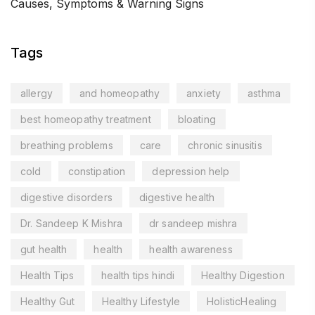
Causes, Symptoms & Warning Signs
Tags
allergy
and homeopathy
anxiety
asthma
best homeopathy treatment
bloating
breathing problems
care
chronic sinusitis
cold
constipation
depression help
digestive disorders
digestive health
Dr. Sandeep K Mishra
dr sandeep mishra
gut health
health
health awareness
Health Tips
health tips hindi
Healthy Digestion
Healthy Gut
Healthy Lifestyle
HolisticHealing