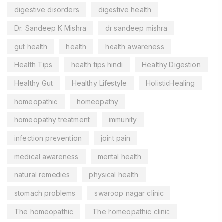
digestive disorders
digestive health
Dr. Sandeep K Mishra
dr sandeep mishra
gut health
health
health awareness
Health Tips
health tips hindi
Healthy Digestion
Healthy Gut
Healthy Lifestyle
HolisticHealing
homeopathic
homeopathy
homeopathy treatment
immunity
infection prevention
joint pain
medical awareness
mental health
natural remedies
physical health
stomach problems
swaroop nagar clinic
The homeopathic
The homeopathic clinic