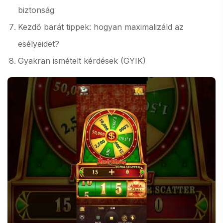
biztonság
Kezdő barát tippek: hogyan maximalizáld az
esélyeidet?
Gyakran ismételt kérdések (GYIK)