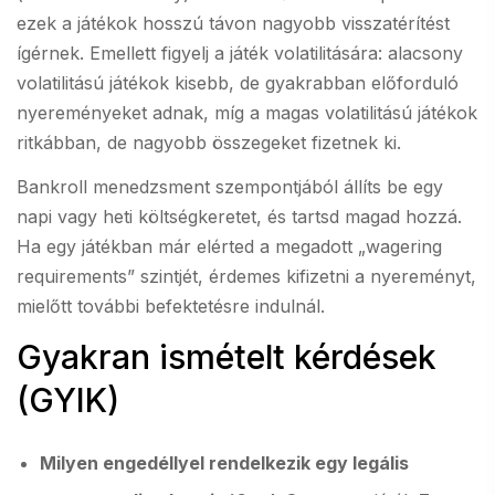
ezek a játékok hosszú távon nagyobb visszatérítést
ígérnek. Emellett figyelj a játék volatilitására: alacsony
volatilitású játékok kisebb, de gyakrabban előforduló
nyereményeket adnak, míg a magas volatilitású játékok
ritkábban, de nagyobb összegeket fizetnek ki.
Bankroll menedzsment szempontjából állíts be egy
napi vagy heti költségkeretet, és tartsd magad hozzá.
Ha egy játékban már elérted a megadott „wagering
requirements” szintjét, érdemes kifizetni a nyereményt,
mielőtt további befektetésre indulnál.
Gyakran ismételt kérdések
(GYIK)
Milyen engedéllyel rendelkezik egy legális