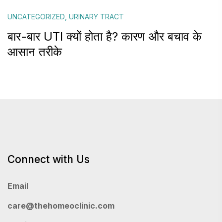
UNCATEGORIZED
,
URINARY TRACT
बार-बार UTI क्यों होता है? कारण और बचाव के
आसान तरीके
Connect with Us
Email
care@thehomeoclinic.com