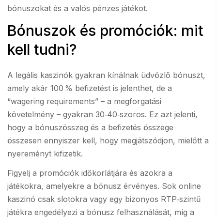
bónuszokat és a valós pénzes játékot.
Bónuszok és promóciók: mit
kell tudni?
A legális kaszinók gyakran kínálnak üdvözlő bónuszt,
amely akár 100 % befizetést is jelenthet, de a
“wagering requirements” – a megforgatási
követelmény – gyakran 30‑40‑szoros. Ez azt jelenti,
hogy a bónuszösszeg és a befizetés összege
összesen ennyiszer kell, hogy megjátszódjon, mielőtt a
nyereményt kifizetik.
Figyelj a promóciók időkorlátjára és azokra a
játékokra, amelyekre a bónusz érvényes. Sok online
kaszinó csak slotokra vagy egy bizonyos RTP‑szintű
játékra engedélyezi a bónusz felhasználását, míg a