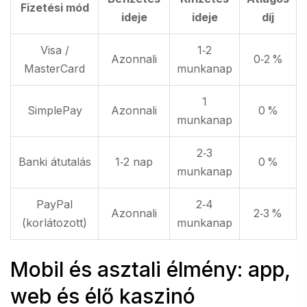
Fizetési mód
ideje
ideje
díj
Visa /
1‑2
Azonnali
0‑2 %
MasterCard
munkanap
1
SimplePay
Azonnali
0 %
munkanap
2‑3
Banki átutalás
1‑2 nap
0 %
munkanap
PayPal
2‑4
Azonnali
2‑3 %
(korlátozott)
munkanap
Mobil és asztali élmény: app,
web és élő kaszinó