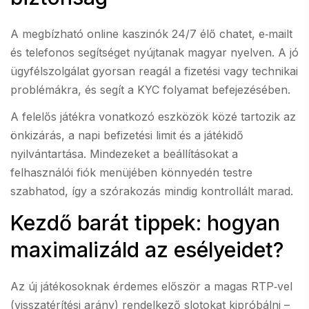
A megbízható online kaszinók 24/7 élő chatet, e‑mailt
és telefonos segítséget nyújtanak magyar nyelven. A jó
ügyfélszolgálat gyorsan reagál a fizetési vagy technikai
problémákra, és segít a KYC folyamat befejezésében.
A felelős játékra vonatkozó eszközök közé tartozik az
önkizárás, a napi befizetési limi­t és a játékidő
nyilvántartása. Mindezeket a beállításokat a
felhasználói fiók menüjében könnyedén testre
szabhatod, így a szórakozás mindig kontrollált marad.
Kezdő barát tippek: hogyan
maximalizáld az esélyeidet?
Az új játékosoknak érdemes először a magas RTP‑vel
(visszatérítési arány) rendelkező slotokat kipróbálni –