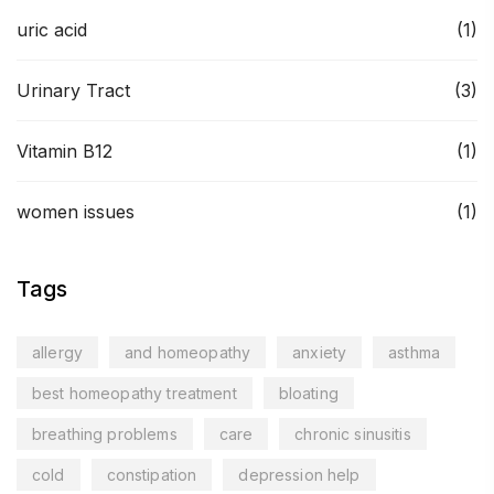
uric acid
(1)
Urinary Tract
(3)
Vitamin B12
(1)
women issues
(1)
Tags
allergy
and homeopathy
anxiety
asthma
best homeopathy treatment
bloating
breathing problems
care
chronic sinusitis
cold
constipation
depression help