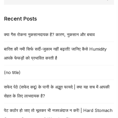
Recent Posts
क्या गैस रोकना नुकसानदायक है? कारण, नुकसान और बचाव
बारिश की नमी सिर्फ सर्दी-जुकाम नहीं बढ़ाती! जानिए कैसे Humidity
आपके फेफड़ों को प्रभावित करती है
(no title)
सफेद पेठे (सफेद कद्दू) के पानी के अद्भुत फायदे | क्या यह सच में आपकी
सेहत के लिए लाभदायक है?
पेट कठोर हो जाए तो भूलकर भी नजरअंदाज न करें! | Hard Stomach