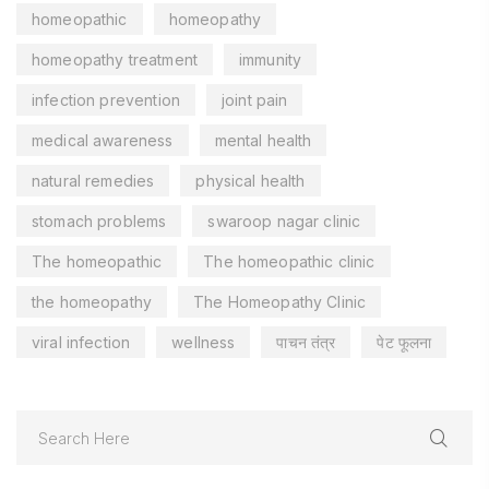
homeopathic
homeopathy
homeopathy treatment
immunity
infection prevention
joint pain
medical awareness
mental health
natural remedies
physical health
stomach problems
swaroop nagar clinic
The homeopathic
The homeopathic clinic
the homeopathy
The Homeopathy Clinic
viral infection
wellness
पाचन तंत्र
पेट फूलना