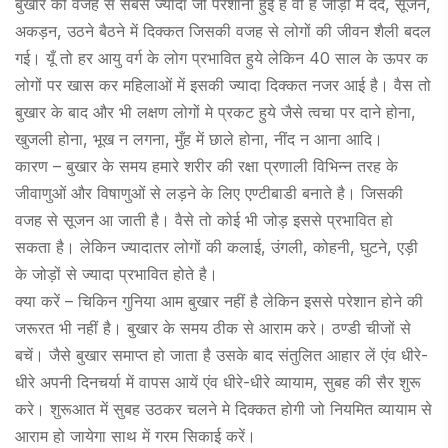
बुखार की वजह से सबसे ज्यादा जो परेशानी हुई है वो है जोड़ों मे दर्द, सूजन,
अकड़न, उठने बैठने में दिक्कत जिसकी वजह से लोगों की जीवन शैली बदल
गई। यूँ तो हर आयु वर्ग के लोग प्रभावित हुये लेकिन 40 साल के ऊपर क
लोगों पर खास कर महिलाओं में इसकी ज्यादा दिक्कत नजर आई है। वैस तो
बुखार के बाद और भी लक्षण लोगों मे प्रकट हुये जैसे त्वचा पर दाने होना,
खुजली होना, भूख न लगना, मुँह में छाले होना, नींद न आना आदि।
कारण – बुखार के समय हमारे शरीर की रक्षा प्रणाली विभिन्न तरह के
जीवाणुओं और विषाणुओं से लड़ने के लिए एण्टीबाडी बनाते है। जिसकी
वजह से सूजन आ जाती है। वैसे तो कोई भी जोड़ इससे प्रभावित हो
सकता है। लेकिन ज्यादातर लोगों की कलाई, उंगली, कोहनी, घुटने, एड़ी
के जोड़ों से ज्यादा प्रभावित होते है।
क्या करें – चिकिन गुनिया आम बुखार नहीं है लेकिन इससे परेशान होने की
जरूरत भी नहीं है। बुखार के समय ठीक से आराम करे। ठण्डी चीजों से
बचें। जैसे बुखार समाप्त हो जाता है उसके बाद संतुलित आहार लें एंव धीरे-
धीरे अपनी दिनचर्या में वापस आयें एंव धीरे-धीरे व्यायाम, सुबह की सैर शुरू
करे। शुरूआत में सुबह उठकर चलने मे दिक्कत होगी जो नियमित व्यायाम से
आराम हो जायेगा साथ में गरम सिकाई करें।