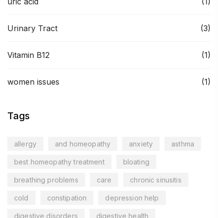
uric acid
(1)
Urinary Tract
(3)
Vitamin B12
(1)
women issues
(1)
Tags
allergy
and homeopathy
anxiety
asthma
best homeopathy treatment
bloating
breathing problems
care
chronic sinusitis
cold
constipation
depression help
digestive disorders
digestive health