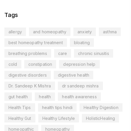
Tags
allergy
and homeopathy
anxiety
asthma
best homeopathy treatment
bloating
breathing problems
care
chronic sinusitis
cold
constipation
depression help
digestive disorders
digestive health
Dr. Sandeep K Mishra
dr sandeep mishra
gut health
health
health awareness
Health Tips
health tips hindi
Healthy Digestion
Healthy Gut
Healthy Lifestyle
HolisticHealing
homeopathic
homeopathy